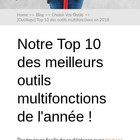
Home
>>
Blog
>>
Choisir Vos Outils
>>
[Outillage] Top 10 des outils multifonctions en 2018
Notre Top 10
des meilleurs
outils
multifonctions
de l'année !
Pas toujours facile de se déplacer avec
tout ses