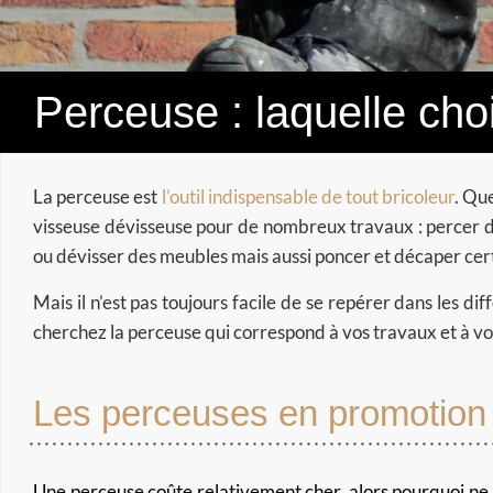
Perceuse : laquelle choi
La perceuse est
l’outil indispensable de tout bricoleur
. Qu
visseuse dévisseuse pour de nombreux travaux :
percer d
ou dévisser des meubles mais aussi poncer et décaper cer
Mais il n’est pas toujours facile de se repérer dans les d
cherchez la perceuse qui correspond à vos travaux et à vo
Les perceuses en promotion
Une perceuse coûte relativement cher, alors pourquoi ne p