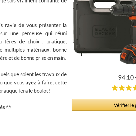
 je sois vraiment confiante de
suis ravie de vous présenter
la
 sur une perceuse qui réuni
ritères de choix
: pratique,
de multiples matériaux, bonne
gère et de bonne prise en main.
ls que soient les travaux de
94,10 
o que vous ayez à faire, cette
ratique fera le boulot !
Vérifier le 
és 🙂