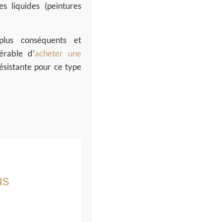
s liquides (peintures
lus conséquents et
férable d’
acheter une
résistante pour ce type
us