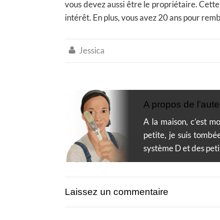
vous devez aussi être le propriétaire. Cette
intérêt. En plus, vous avez 20 ans pour rem
Jessica

A propos de l’aute
A la maison, c’est mo
petite, je suis tombé
système D et des peti
Laissez un commentaire