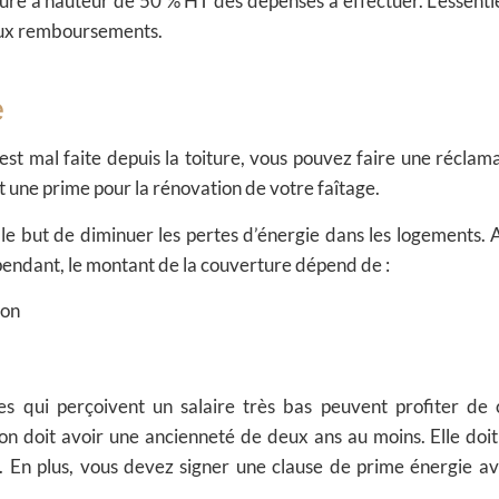
ture à hauteur de 50 % HT des dépenses à effectuer. L’essentie
aux remboursements.
e
 est mal faite depuis la toiture, vous pouvez faire une réclama
 une prime pour la rénovation de votre faîtage.
e but de diminuer les pertes d’énergie dans les logements. A
pendant, le montant de la couverture dépend de :
ion
s qui perçoivent un salaire très bas peuvent profiter de 
on doit avoir une ancienneté de deux ans au moins. Elle doit
. En plus, vous devez signer une clause de prime énergie av