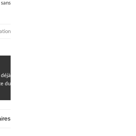
 sans
ation
 déjà
te du
ires