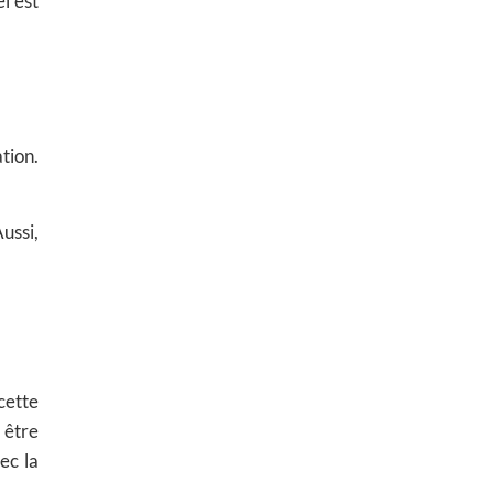
l est
tion.
ussi,
cette
 être
ec la