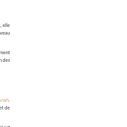
 elle
iveau
ement
n des
Anah
.
et de