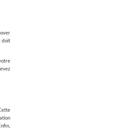
nover
 doit
votre
devez
Cette
ation
nfin,