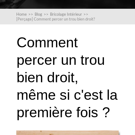
Home
>>
Blog
>>
Bricolage Intérieur
>>
[Perçage] Comment percer un trou bien droit?
Comment
percer un trou
bien droit,
même si c'est la
première fois ?