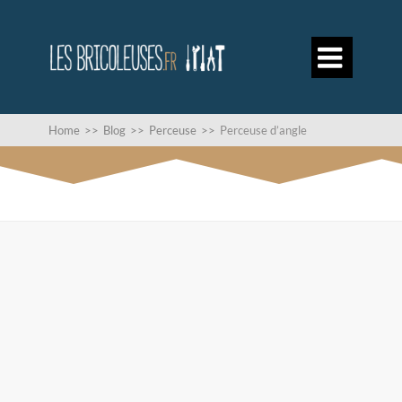

Home
>>
Blog
>>
Perceuse
>>
Perceuse d’angle