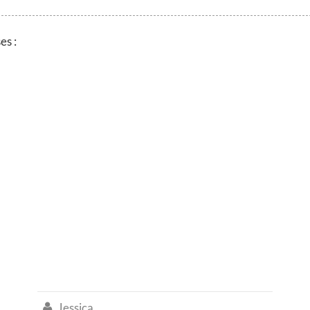
es :
Jessica
