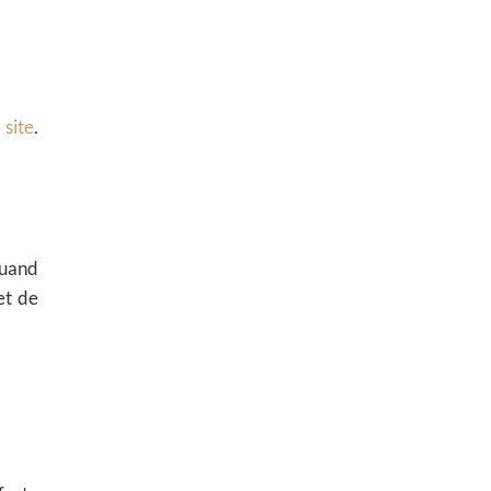
 site
.
 quand
et de