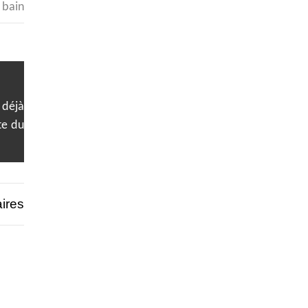
 bain
 déjà
te du
ires