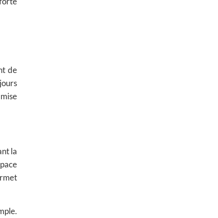
 forte
nt de
jours
a mise
nt la
space
ermet
mple.