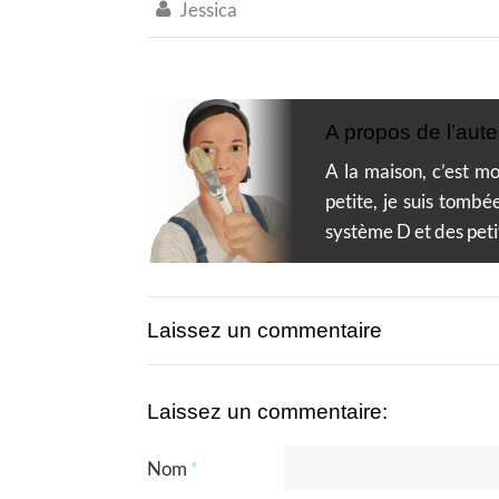
Jessica

A propos de l’aute
A la maison, c’est mo
petite, je suis tombé
système D et des peti
Laissez un commentaire
Laissez un commentaire:
Nom
*