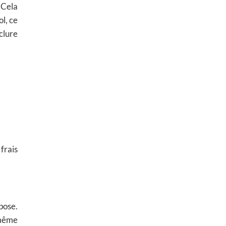
 Cela
ol, ce
clure
frais
pose.
 même