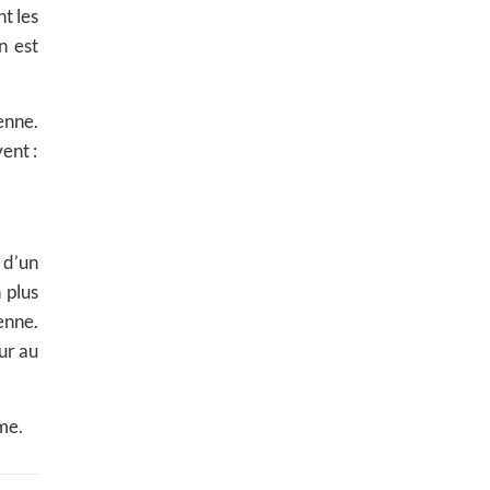
nt les
n est
enne.
ent :
 d’un
 plus
enne.
ur au
me.