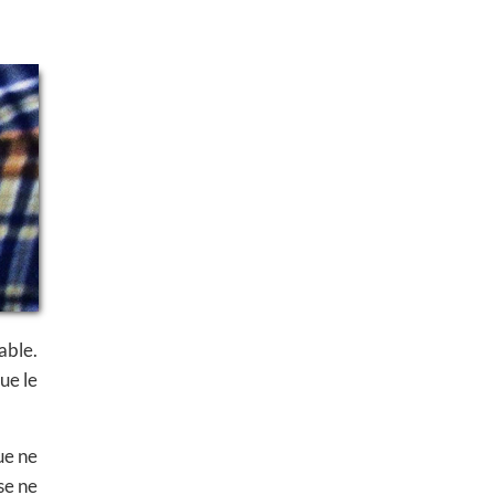
able.
ue le
ue ne
se ne