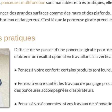
s
ponceuses multifonction
sont maniables et très pratiques
, el
poncer des grandes surfaces comme des murs et des plafonds, l
laborieux et dangereux. C’est là que la ponceuse girafe prend le
 pratiques
Difficile de se passer d’une ponceuse girafe pour de 
d’obtenir un résultat optimal en travaillant à la vertica
● Pensez à votre
confort
: certains produits sont lourd,
● Pensez à votre
santé
: les travaux de ponçage procur
des ponceuses accompagnées d’aspirateurs.
● Pensez à vos
économies
: si vos travaux de rénovatio