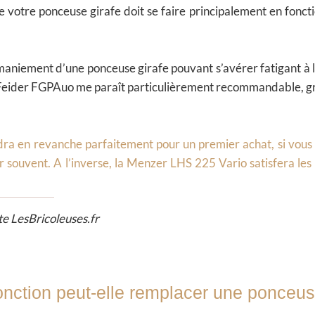
de votre ponceuse girafe doit se faire principalement en fonc
 maniement d’une ponceuse girafe pouvant s’avérer fatigant à la
 Feider FGPAuo me paraît particulièrement recommandable
, 
a en revanche parfaitement pour un premier achat, si vous n’
ser souvent. A l’inverse, la Menzer LHS 225 Vario satisfera les 
ite LesBricoleuses.fr
nction peut-elle remplacer une ponceuse