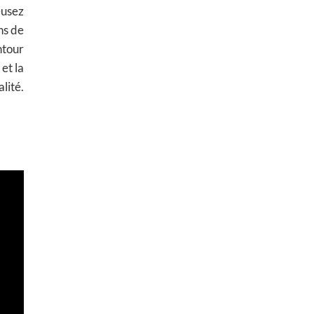
eusez
ns de
ntour
et la
lité.