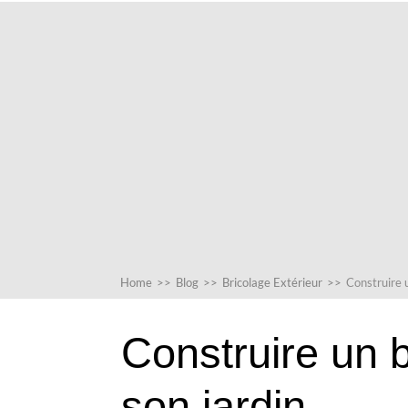
Home
>>
Blog
>>
Bricolage Extérieur
>>
Construire 
Construire un 
son jardin