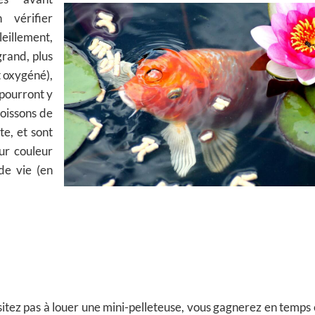
 vérifier
leillement,
 grand, plus
t oxygéné),
 pourront y
poissons de
te, et sont
eur couleur
de vie (en
hésitez pas à louer une mini-pelleteuse, vous gagnerez en temps 