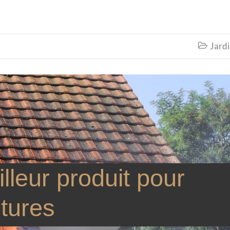
Jard

lleur produit pour
itures