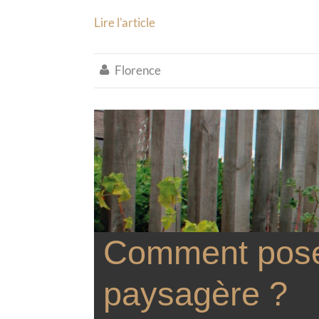
Lire l'article
Florence

Comment pose
paysagère ?