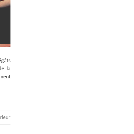
égâts
de la
ement
rieur