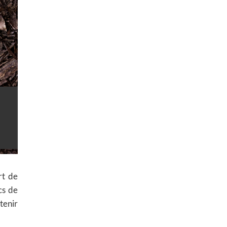
rt de
cs de
tenir