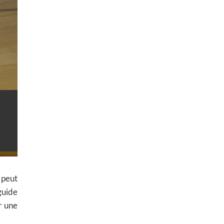
 peut
guide
r une