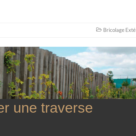
Bricolage Exté

r une traverse