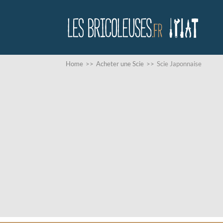
Home
>>
Acheter une Scie
>>
Scie Japonnaise